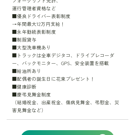
フォークリフト免許、
運行管理者資格など
■優良ドライバー表彰制度
→年間最大12万円支給！
■永年勤続表彰制度
■制服貸与
■大型洗車機あり
■トラックは全車デジタコ、ドライブレコーダ
ー、バックモニター、GPS、安全装置を搭載
■給油所あり
■配偶者の誕生日に花束プレゼント！
■健康診断
■慶弔見舞金制度
（結婚祝金、出産祝金、傷病見舞金、弔慰金、災
害見舞金など）